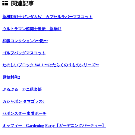
関連記事
新機動戦士ガンダムW カプセルラバーマスコット
ウルトラマン超闘士激伝 新章02
和狐コレクション3〜艶〜
ゴルフバッグマスコット
たのしいブロック Vol.1 〜はたらくのりものシリーズ〜
原始村落2
ぷるぷる カニ倶楽部
ガシャポン タマゴラス6
セボンスター 巾着ポーチ
ミッフィー Gardening Party【ガーデニングパーティー】