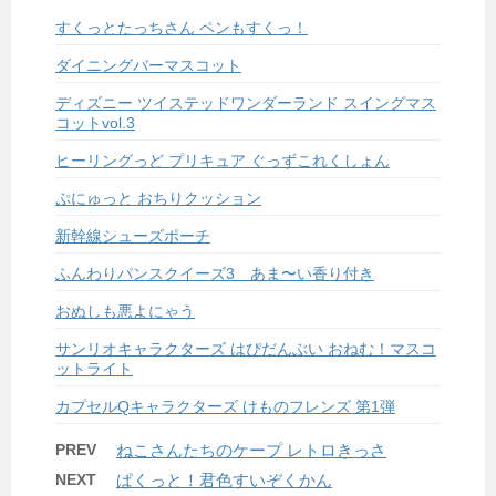
すくっとたっちさん ペンもすくっ！
ダイニングバーマスコット
ディズニー ツイステッドワンダーランド スイングマス
コットvol.3
ヒーリングっど プリキュア ぐっずこれくしょん
ぷにゅっと おちりクッション
新幹線シューズポーチ
ふんわりパンスクイーズ3 あま〜い香り付き
おぬしも悪よにゃう
サンリオキャラクターズ はぴだんぶい おねむ！マスコ
ットライト
カプセルQキャラクターズ けものフレンズ 第1弾
PREV
ねこさんたちのケープ レトロきっさ
NEXT
ぱくっと！君色すいぞくかん