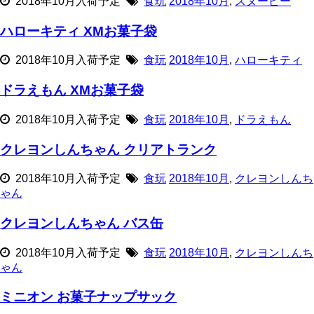
2018年10月入荷予定
食玩
2018年10月
,
スヌーピー
ハローキティ XMお菓子袋
2018年10月入荷予定
食玩
2018年10月
,
ハローキティ
ドラえもん XMお菓子袋
2018年10月入荷予定
食玩
2018年10月
,
ドラえもん
クレヨンしんちゃん クリアトランク
2018年10月入荷予定
食玩
2018年10月
,
クレヨンしんち
ゃん
クレヨンしんちゃん バス缶
2018年10月入荷予定
食玩
2018年10月
,
クレヨンしんち
ゃん
ミニオン お菓子ナップサック