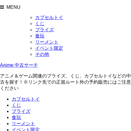
MENU
カプセルトイ
くじ
プライズ
食玩
リーメント
イベント限定
その他
Anime 中古サーチ
アニメ＆ゲーム関連のプライズ、くじ、カプセルトイなどの中
古を探す！※リンク先での正規ルート外の予約販売にはご注意
ください
カプセルトイ
くじ
プライズ
食玩
リーメント
イベント限定