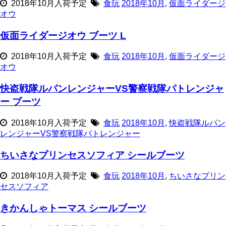
2018年10月入荷予定
食玩
2018年10月
,
仮面ライダージ
オウ
仮面ライダージオウ ブーツ L
2018年10月入荷予定
食玩
2018年10月
,
仮面ライダージ
オウ
快盗戦隊ルパンレンジャーVS警察戦隊パトレンジャ
ー ブーツ
2018年10月入荷予定
食玩
2018年10月
,
快盗戦隊ルパン
レンジャーVS警察戦隊パトレンジャー
ちいさなプリンセスソフィア シールブーツ
2018年10月入荷予定
食玩
2018年10月
,
ちいさなプリン
セスソフィア
きかんしゃトーマス シールブーツ