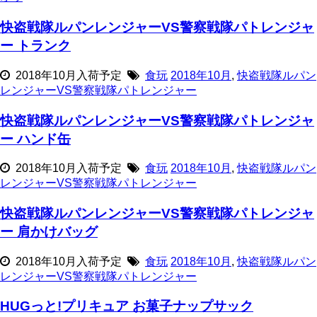
快盗戦隊ルパンレンジャーVS警察戦隊パトレンジャ
ー トランク
2018年10月入荷予定
食玩
2018年10月
,
快盗戦隊ルパン
レンジャーVS警察戦隊パトレンジャー
快盗戦隊ルパンレンジャーVS警察戦隊パトレンジャ
ー ハンド缶
2018年10月入荷予定
食玩
2018年10月
,
快盗戦隊ルパン
レンジャーVS警察戦隊パトレンジャー
快盗戦隊ルパンレンジャーVS警察戦隊パトレンジャ
ー 肩かけバッグ
2018年10月入荷予定
食玩
2018年10月
,
快盗戦隊ルパン
レンジャーVS警察戦隊パトレンジャー
HUGっと!プリキュア お菓子ナップサック