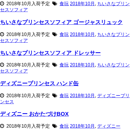
2018年10月入荷予定
食玩
2018年10月
,
ちいさなプリン
セスソフィア
ちいさなプリンセスソフィア ゴージャスリュック
2018年10月入荷予定
食玩
2018年10月
,
ちいさなプリン
セスソフィア
ちいさなプリンセスソフィア ドレッサー
2018年10月入荷予定
食玩
2018年10月
,
ちいさなプリン
セスソフィア
ディズニープリンセス ハンド缶
2018年10月入荷予定
食玩
2018年10月
,
ディズニープリ
ンセス
ディズニー おかたづけBOX
2018年10月入荷予定
食玩
2018年10月
,
ディズニー