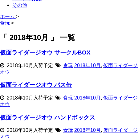
その他
ホーム
>
食玩
>
「 2018年10月 」 一覧
仮面ライダージオウ サークルBOX
2018年10月入荷予定
食玩
2018年10月
,
仮面ライダージ
オウ
仮面ライダージオウ バス缶
2018年10月入荷予定
食玩
2018年10月
,
仮面ライダージ
オウ
仮面ライダージオウ ハンドボックス
2018年10月入荷予定
食玩
2018年10月
,
仮面ライダージ
オウ