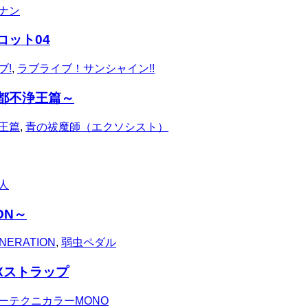
ナン
コット04
ブ!
,
ラブライブ！サンシャイン!!
都不浄王篇～
王篇
,
青の祓魔師（エクソシスト）
人
ON～
NERATION
,
弱虫ペダル
Xストラップ
ーテクニカラーMONO