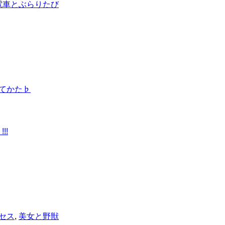
電車とぶらりたび
てかた♭
!!
セス
,
美女と野獣