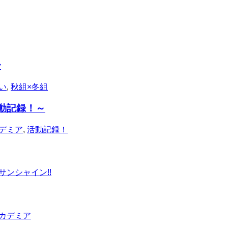
〜
い
,
秋組×冬組
動記録！～
デミア
,
活動記録！
サンシャイン!!
カデミア