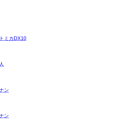
トミカDX10
人
ナン
ナン