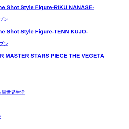
Style Figure-RIKU NANASE-
ブン
Style Figure-TENN KUJO-
ブン
STER STARS PIECE THE VEGETA
る異世界生活
O