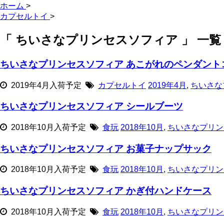
ホーム
>
カプセルトイ
>
「 ちいさなプリンセスソフィア 」 一覧
ちいさなプリンセスソフィア あこがれのペンダント
2019年4月入荷予定
カプセルトイ
2019年4月
,
ちいさな
ちいさなプリンセスソフィア シールブーツ
2018年10月入荷予定
食玩
2018年10月
,
ちいさなプリン
ちいさなプリンセスソフィア お菓子ナップサック
2018年10月入荷予定
食玩
2018年10月
,
ちいさなプリン
ちいさなプリンセスソフィア かぎ付ハンドケース
2018年10月入荷予定
食玩
2018年10月
,
ちいさなプリン