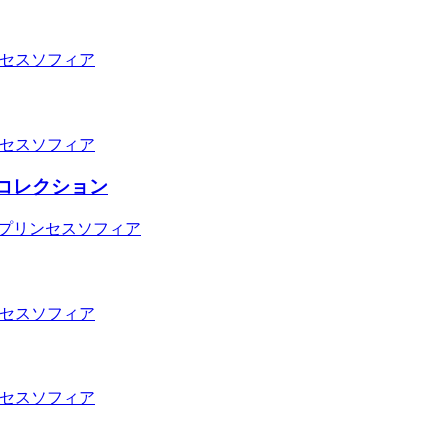
セスソフィア
セスソフィア
コレクション
プリンセスソフィア
セスソフィア
セスソフィア