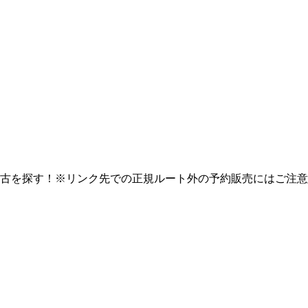
古を探す！※リンク先での正規ルート外の予約販売にはご注意