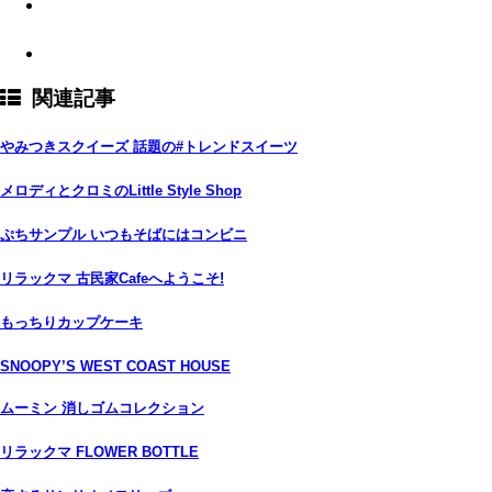
関連記事
やみつきスクイーズ 話題の#トレンドスイーツ
メロディとクロミのLittle Style Shop
ぷちサンプル いつもそばにはコンビニ
リラックマ 古民家Cafeへようこそ!
もっちりカップケーキ
SNOOPY’S WEST COAST HOUSE
ムーミン 消しゴムコレクション
リラックマ FLOWER BOTTLE