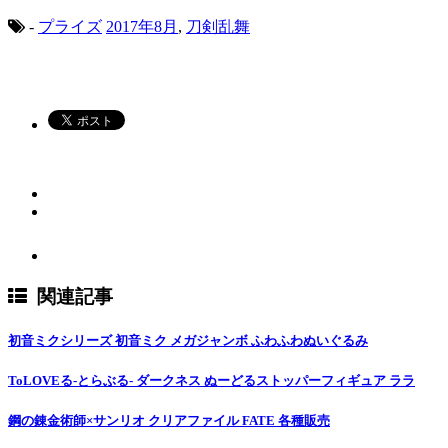
-
プライズ
2017年8月
,
刀剣乱舞
関連記事
初音ミクシリーズ 初音ミク メガジャンボ ふわふわぬいぐるみ
ToLOVEる-とらぶる- ダークネス ぬーどるストッパーフィギュア ララ
鋼の錬金術師×サンリオ クリアファイル FATE 各種販売