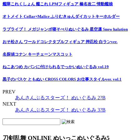
艦隊これくしょん 艦これ LPMフィギュア 榛名改二 情動艦娘
オトメイト Collar×Malice ふりむきゅんダイカットキーホルダー
ラブライブ！ メガジャンボ寝そべりぬいぐるみ 星空凛 Snow halation
おそ松さん ワールドコレクタブルフィギュア 押忍松 白ランver.
名探偵コナン キーチェーンマスコット
ねこあつめ カバンに付けられるでっかいぬいぐるみ vol.19
黒子のバスケ ともぬい CROSS COLORS お仕事スタイルver. vol.1
PREV
あんさんぶるスターズ！ ぬいぐるみ 2?B
NEXT
あんさんぶるスターズ！ ぬいぐるみ 3?B
刀剣乱舞 ONLINE ぬいっこぬいぐるみ5