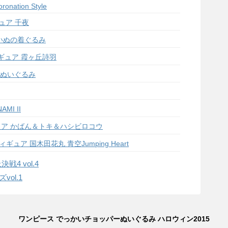
ronation Style
ュア 千夜
いぬの着ぐるみ
ギュア 霞ヶ丘詩羽
ボぬいぐるみ
MI II
ュア かばん＆トキ＆ハシビロコウ
ュア 国木田花丸 青空Jumping Heart
決戦4 vol.4
ol.1
ワンピース でっかいチョッパーぬいぐるみ ハロウィン2015