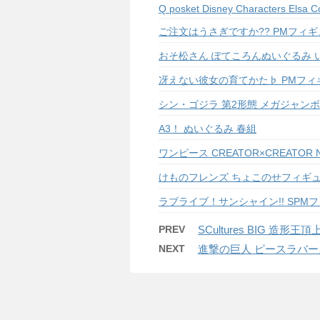
Q posket Disney Characters Elsa Co
ご注文はうさぎですか?? PMフィギ
おそ松さん ぽてころんぬいぐるみ 
冴えない彼女の育てかた♭ PMフィ
シン・ゴジラ 第2形態 メガジャン
A3！ ぬいぐるみ 春組
ワンピース CREATOR×CREATOR NA
けものフレンズ ちょこのせフィギ
ラブライブ！サンシャイン!! SPMフィギ
PREV
SCultures BIG 造形王頂上
NEXT
進撃の巨人 ピースラバーズv