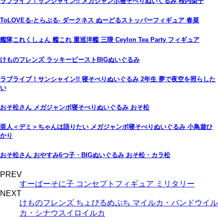
ラブライブ！サンシャイン!! メガジャンボ寝そべりぬいぐるみ 桜内梨子
ToLOVEる-とらぶる- ダークネス ぬーどるストッパーフィギュア 春菜
艦隊これくしょん 艦これ 重巡洋艦 三隈 Ceylon Tea Party フィギュア
けものフレンズ ラッキービーストBIGぬいぐるみ
ラブライブ！サンシャイン!! 寝そべりぬいぐるみ 2年生 夢で夜空を照らした
い
おそ松さん メガジャンボ寝そべりぬいぐるみ おそ松
亜人＜デミ＞ちゃんは語りたい メガジャンボ寝そべりぬいぐるみ 小鳥遊ひ
かり
おそ松さん おやすみ6つ子・BIGぬいぐるみ おそ松・カラ松
PREV
すーぱーそに子 コンセプトフィギュア ミリタリー
NEXT
けものフレンズ ちょびるめぷち マイルカ・バンドウイル
カ・シナウスイロイルカ