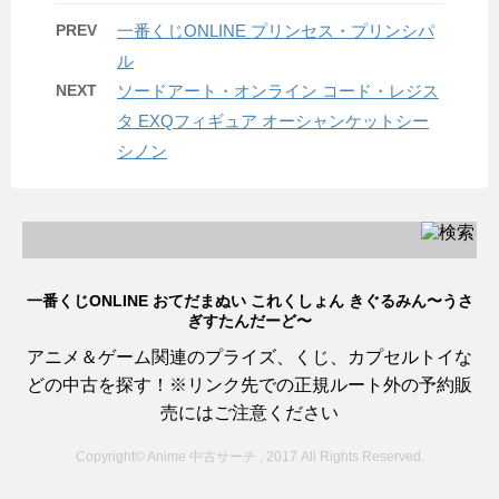
PREV
一番くじONLINE プリンセス・プリンシパ
ル
NEXT
ソードアート・オンライン コード・レジス
タ EXQフィギュア オーシャンケットシー
シノン
一番くじONLINE おてだまぬい これくしょん きぐるみん〜うさ
ぎすたんだーど〜
アニメ＆ゲーム関連のプライズ、くじ、カプセルトイな
どの中古を探す！※リンク先での正規ルート外の予約販
売にはご注意ください
Copyright© Anime 中古サーチ , 2017 All Rights Reserved.