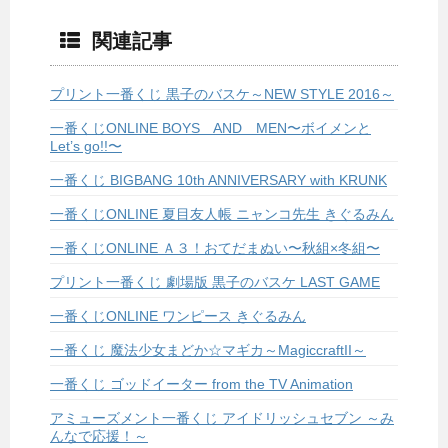
関連記事
プリント一番くじ 黒子のバスケ～NEW STYLE 2016～
一番くじONLINE BOYS AND MEN〜ボイメンと
Let’s go!!〜
一番くじ BIGBANG 10th ANNIVERSARY with KRUNK
一番くじONLINE 夏目友人帳 ニャンコ先生 きぐるみん
一番くじONLINE Ａ３！おてだまぬい〜秋組×冬組〜
プリント一番くじ 劇場版 黒子のバスケ LAST GAME
一番くじONLINE ワンピース きぐるみん
一番くじ 魔法少女まどか☆マギカ～MagiccraftII～
一番くじ ゴッドイーター from the TV Animation
アミューズメント一番くじ アイドリッシュセブン ～み
んなで応援！～