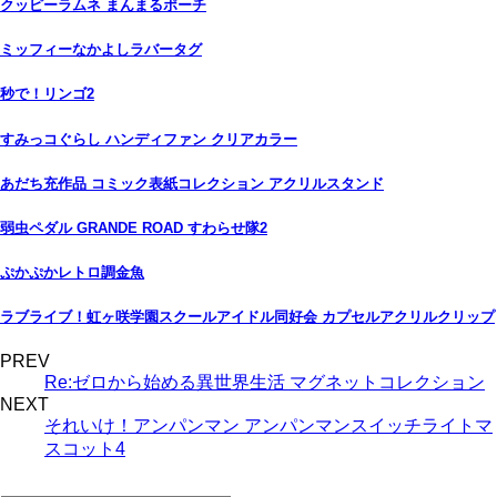
クッピーラムネ まんまるポーチ
ミッフィーなかよしラバータグ
秒で！リンゴ2
すみっコぐらし ハンディファン クリアカラー
あだち充作品 コミック表紙コレクション アクリルスタンド
弱虫ペダル GRANDE ROAD すわらせ隊2
ぷかぷかレトロ調金魚
ラブライブ！虹ヶ咲学園スクールアイドル同好会 カプセルアクリルクリップ
PREV
Re:ゼロから始める異世界生活 マグネットコレクション
NEXT
それいけ！アンパンマン アンパンマンスイッチライトマ
スコット4