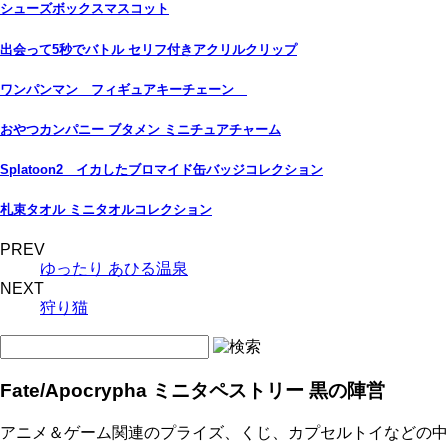
シューズボックスマスコット
出会って5秒でバトル セリフ付きアクリルクリップ
ワンパンマン フィギュアキーチェーン
おやつカンパニー ブタメン ミニチュアチャーム
Splatoon2 イカしたブロマイド缶バッジコレクション
札束タオル ミニタオルコレクション
PREV
ゆったり あひる温泉
NEXT
狩り猫
Fate/Apocrypha ミニタペストリー 黒の陣営
アニメ＆ゲーム関連のプライズ、くじ、カプセルトイなどの中