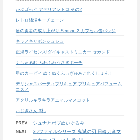
かぷばっぐ アデリアレトロ その2
レトロ銭湯キーチェーン
盾の勇者の成り上がり Season 2 カプセル缶バッジ
キラメキリボンシュシュ
正規ライセンス!ダイキャストミニカー セカンド
くしゅるむ ふわふわうさぎポーチ
星のカービィ ぬくぬくふぃぎゅあこれくしょん！
デリシャスパーティプリキュア プリキュアパフューム
コスメ
アクリルキラキラアニマルマスコット
おじぎさん 3礼
PREV
シュナとボブぬいぐるみ
NEXT
3Dファイルシリーズ 鬼滅の刃 日輪刀傘マ
ーカーマスコット 参ノ型