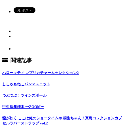
関連記事
ハローキティ レプリカチャームセレクション2
ししゃもねこパンマスコット
つぶつぶ！ツインズボール
甲虫採集標本 〜ZOOM〜
龍が如く ここは俺のショータイムや 桐生ちゃん！真島コレクションカプ
セルラバーストラップ vol.2