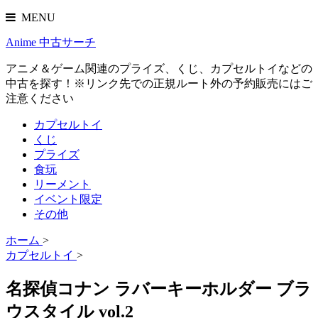
MENU
Anime 中古サーチ
アニメ＆ゲーム関連のプライズ、くじ、カプセルトイなどの
中古を探す！※リンク先での正規ルート外の予約販売にはご
注意ください
カプセルトイ
くじ
プライズ
食玩
リーメント
イベント限定
その他
ホーム
>
カプセルトイ
>
名探偵コナン ラバーキーホルダー ブラ
ウスタイル vol.2