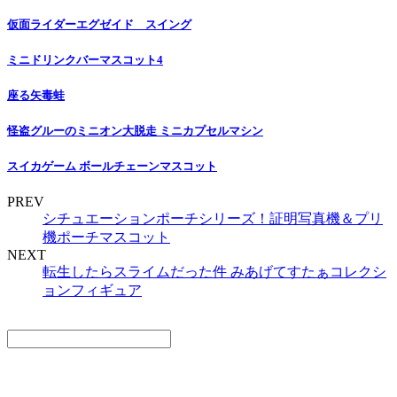
仮面ライダーエグゼイド スイング
ミニドリンクバーマスコット4
座る矢毒蛙
怪盗グルーのミニオン大脱走 ミニカプセルマシン
スイカゲーム ボールチェーンマスコット
PREV
シチュエーションポーチシリーズ！証明写真機＆プリ
機ポーチマスコット
NEXT
転生したらスライムだった件 みあげてすたぁコレクシ
ョンフィギュア