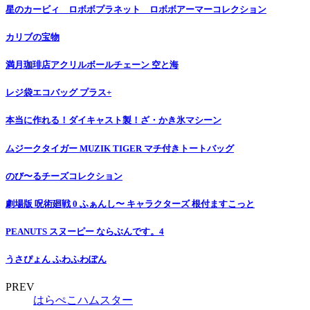
星のカービィ ロボボプラネット ロボボアーマーコレクション
カリブの宝物
満月珈琲店アクリルボールチェーン 空と海
レジ袋エコバッグ プラス+
本当に作れる！ダイキャスト製！ざ・かき氷マシーン
ムジークタイガー MUZIK TIGER マチ付きトートバッグ
のび〜るチーズコレクション
劇場版 呪術廻戦 0 ふぁんし〜 キャラクターズ 根付ますこっと
PEANUTS スヌーピー ならぶんです。4
うさぴょん ふわふわぽん
PREV
はらぺこハムスター