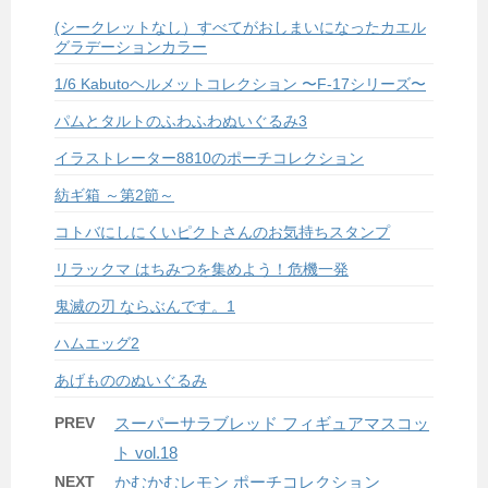
(シークレットなし）すべてがおしまいになったカエル
グラデーションカラー
1/6 Kabutoヘルメットコレクション 〜F-17シリーズ〜
パムとタルトのふわふわぬいぐるみ3
イラストレーター8810のポーチコレクション
紡ギ箱 ～第2節～
コトバにしにくいピクトさんのお気持ちスタンプ
リラックマ はちみつを集めよう！危機一発
鬼滅の刃 ならぶんです。1
ハムエッグ2
あげもののぬいぐるみ
PREV
スーパーサラブレッド フィギュアマスコッ
ト vol.18
NEXT
かむかむレモン ポーチコレクション