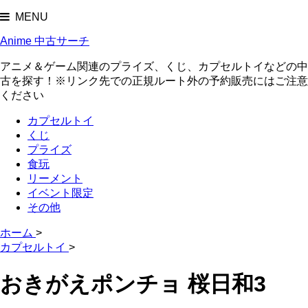
MENU
Anime 中古サーチ
アニメ＆ゲーム関連のプライズ、くじ、カプセルトイなどの中
古を探す！※リンク先での正規ルート外の予約販売にはご注意
ください
カプセルトイ
くじ
プライズ
食玩
リーメント
イベント限定
その他
ホーム
>
カプセルトイ
>
おきがえポンチョ 桜日和3