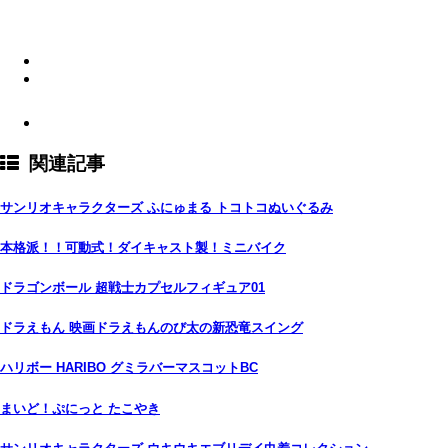
関連記事
サンリオキャラクターズ ふにゅまる トコトコぬいぐるみ
本格派！！可動式！ダイキャスト製！ミニバイク
ドラゴンボール 超戦士カプセルフィギュア01
ドラえもん 映画ドラえもんのび太の新恐竜スイング
ハリボー HARIBO グミラバーマスコットBC
まいど！ぷにっと たこやき