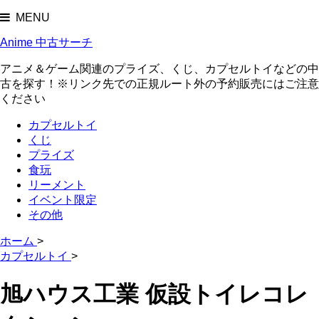
MENU
Anime 中古サーチ
アニメ＆ゲーム関連のプライズ、くじ、カプセルトイなどの中
古を探す！※リンク先での正規ルート外の予約販売にはご注意
ください
カプセルトイ
くじ
プライズ
食玩
リーメント
イベント限定
その他
ホーム
>
カプセルトイ
>
旭ハウス工業 仮設トイレコレ