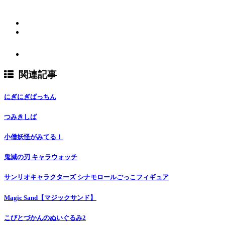
関連記事
にぎにぎぱっちん
つみきしば
小僧妖怪がみてる！
鬼滅の刃 キャラウォッチ
サンリオキャラクターズ シナモロールごっこフィギュア
Magic Sand【マジックサンド】
こびとづかんのぬいぐるみ2