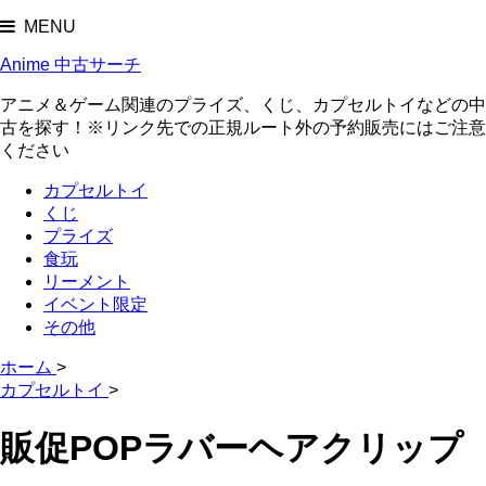
MENU
Anime 中古サーチ
アニメ＆ゲーム関連のプライズ、くじ、カプセルトイなどの中
古を探す！※リンク先での正規ルート外の予約販売にはご注意
ください
カプセルトイ
くじ
プライズ
食玩
リーメント
イベント限定
その他
ホーム
>
カプセルトイ
>
販促POPラバーヘアクリップ