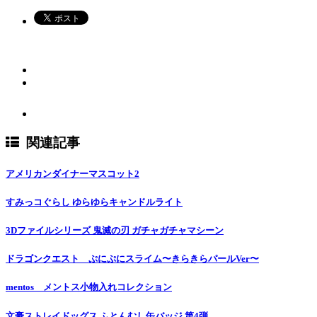
関連記事
アメリカンダイナーマスコット2
すみっコぐらし ゆらゆらキャンドルライト
3Dファイルシリーズ 鬼滅の刃 ガチャガチャマシーン
ドラゴンクエスト ぷにぷにスライム〜きらきらパールVer〜
mentos メントス小物入れコレクション
文豪ストレイドッグス ふとんむし缶バッジ 第4弾