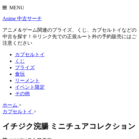
MENU
Anime 中古サーチ
アニメ＆ゲーム関連のプライズ、くじ、カプセルトイなどの
中古を探す！※リンク先での正規ルート外の予約販売にはご
注意ください
カプセルトイ
くじ
プライズ
食玩
リーメント
イベント限定
その他
ホーム
>
カプセルトイ
>
イチジク浣腸 ミニチュアコレクション