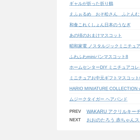
ギャルが折った折り鶴
えふぉるめ おそ松さん ふとんむ
和食これくしょん日本のうなぎ
あの頃のおまけマスコット
昭和家電 ノスタルジックミニチュ
ふわふわminiパンマスコット8
ホームセンターDIY ミニチュアコ
ミニチュアお中元ギフトマスコット
HARIO MINIATURE COLLECT
ムジークタイガー ヘアバンド
PREV
WAKARU アクリルキー
NEXT
おおのたろう 赤ちゃん