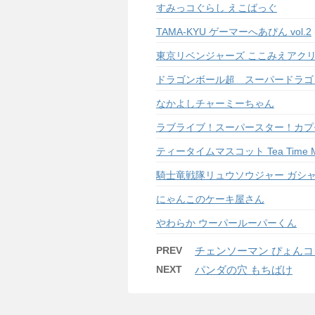
すみっコぐらし えこばっぐ
TAMA-KYU ゲーマーへあぴん vol.2
東京リベンジャーズ ここみえアク
ドラゴンボール超 スーパードラゴ
なかよしチャーミーちゃん
ラブライブ！スーパースター！カプ
ティータイムマスコット Tea Time M
騎士竜戦隊リュウソウジャー ガシ
にゃんこのケーキ屋さん
やわらか ウーパールーパーくん
PREV
チェンソーマン ぴょん
NEXT
パンダの穴 もちばけ