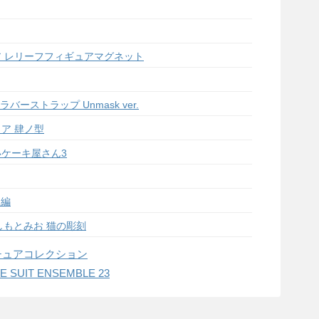
ア レリーフフィギュアマグネット
セルラバーストラップ Unmask ver.
ア 肆ノ型
いケーキ屋さん3
じ編
 はしもとみお 猫の彫刻
 ミニチュアコレクション
SUIT ENSEMBLE 23