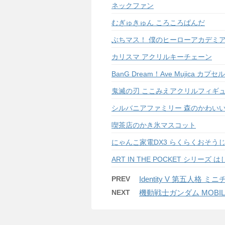
ネックファン
むぎゅきゅん ころころぱんだ
ぶちマス！ 僕のヒーローアカデミ
カリスマ アクリルキーチェーン
BanG Dream！Ave Mujica カプ
鬼滅の刃 ここみえアクリルフィギュ
シルバニアファミリー 森のかわい
喫茶店のかき氷マスコット
にゃんこ家電DX3 らくらくおそう
ART IN THE POCKET シリーズ
PREV
Identity V 第五人格
NEXT
機動戦士ガンダム MOBILE 