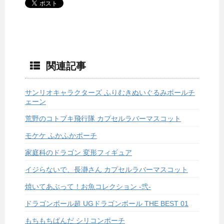
関連記事
サンリオキャラクターズ ふりむきぬいぐるみボールチ
ェーン
荒野のコトブキ飛行隊 カプセルラバーマスコット
モケケ ふかふかポーチ
家庭科のドラゴン 変形フィギュア
イジらないで、長瀞さん カプセルラバーマスコット
焼いてあぶって！お魚コレクション -弐-
ドラゴンボール超 UGドラゴンボール THE BEST 01
もちもちぱんだ シリコンポーチ