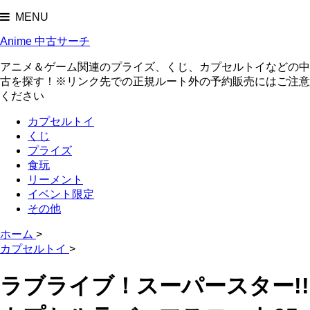
MENU
Anime 中古サーチ
アニメ＆ゲーム関連のプライズ、くじ、カプセルトイなどの中
古を探す！※リンク先での正規ルート外の予約販売にはご注意
ください
カプセルトイ
くじ
プライズ
食玩
リーメント
イベント限定
その他
ホーム
>
カプセルトイ
>
ラブライブ！スーパースター!!