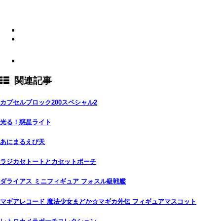
関連記事
カプセルブロック200スペシャル2
光る！惑星ライト
あにまるえび天
ラジカセトートとカセットポーチ
ダライアス ミニフィギュア フォスル級戦艦
マギアレコード 魔法少女まどか☆マギカ外伝 フィギュアマスコット