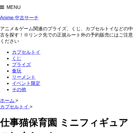
MENU
Anime 中古サーチ
アニメ＆ゲーム関連のプライズ、くじ、カプセルトイなどの中
古を探す！※リンク先での正規ルート外の予約販売にはご注意
ください
カプセルトイ
くじ
プライズ
食玩
リーメント
イベント限定
その他
ホーム
>
カプセルトイ
>
仕事猫保育園 ミニフィギュア