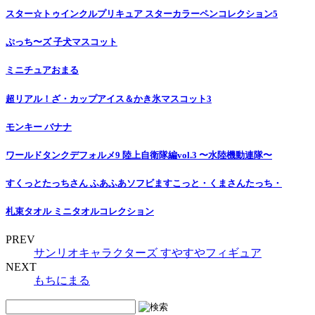
スター☆トゥインクルプリキュア スターカラーペンコレクション5
ぷっち〜ズ 子犬マスコット
ミニチュアおまる
超リアル！ざ・カップアイス＆かき氷マスコット3
モンキー バナナ
ワールドタンクデフォルメ9 陸上自衛隊編vol.3 〜水陸機動連隊〜
すくっとたっちさん ふあふあソフビますこっと・くまさんたっち・
札束タオル ミニタオルコレクション
PREV
サンリオキャラクターズ すやすやフィギュア
NEXT
もちにまる