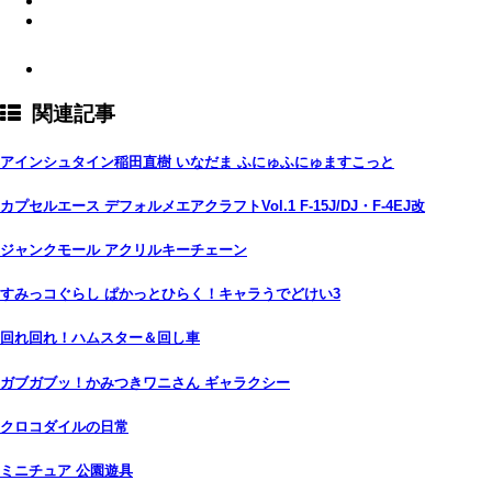
関連記事
アインシュタイン稲田直樹 いなだま ふにゅふにゅますこっと
カプセルエース デフォルメエアクラフトVol.1 F-15J/DJ・F-4EJ改
ジャンクモール アクリルキーチェーン
すみっコぐらし ぱかっとひらく！キャラうでどけい3
回れ回れ！ハムスター＆回し車
ガブガブッ！かみつきワニさん ギャラクシー
クロコダイルの日常
ミニチュア 公園遊具