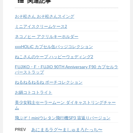
関連記事
おそ松さん おそ松さんスイング
ミニアイスクリームケース2
ネコノヒー アクリルキーホルダー
xxxHOLiC カプセル缶バッジコレクション
ねこさんのケープ ハッピーウェディング2
FUJIKO・F・FUJIO 90TH Anniversary F90 カプセルラ
バーストラップ
ねるねるねるね ポーチコレクション
お鍋コトコトライト
美少女戦士セーラームーン ダイキャストリングチャー
ム
飛ぶぞ！miniウレタン飛行機SP3 宙返りバージョン
PREV
あにまるラグ〜ましゅまろたっち〜