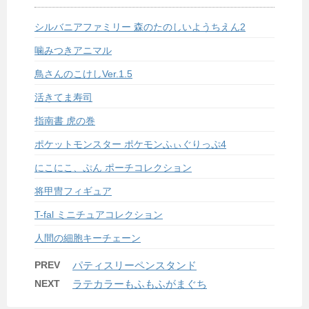
シルバニアファミリー 森のたのしいようちえん2
噛みつきアニマル
鳥さんのこけしVer.1.5
活きてま寿司
指南書 虎の巻
ポケットモンスター ポケモンふぃぐりっぷ4
にこにこ、ぷん ポーチコレクション
将甲冑フィギュア
T-fal ミニチュアコレクション
人間の細胞キーチェーン
PREV
パティスリーペンスタンド
NEXT
ラテカラーもふもふがまぐち