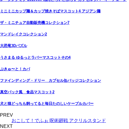
ミニミニカップ麺＆カップ焼きそばマスコット4 アジアン麺
ザ・ミニチュア自動販売機コレクション7
マンドレイクコレクション2
大恐竜3Dパズル
うさまる ゆるっとラバーマスコットその4
ぷきゅ〜と！カバ
ファインディング・ドリー カプセル缶バッジコレクション
真空パック風 食品マスコット2
犬と猫どっちも飼ってると毎日たのしいケーブルカバー
PREV
おこして！でふぉ 呪術廻戦 アクリルスタンド
NEXT