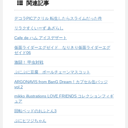
関連記事
デコラPICアクリル 転生したらスライムだった件
リラクすくいーず あざらし
Cafe de ハム アイスデザート
仮面ライダーエグゼイド なりきり仮面ライダーエグ
ゼイド06
激闘！ 甲虫対戦
ぷにぷに豆腐 ボールチェーンマスコット
ARGONAVIS from BanG Dream！カプセル缶バッジ
vol.2
mikko illustrations LOVE FRIENDS コレクションフィギ
ュア
回転ベッドのおふとん3
ぷにヒツジちゃん