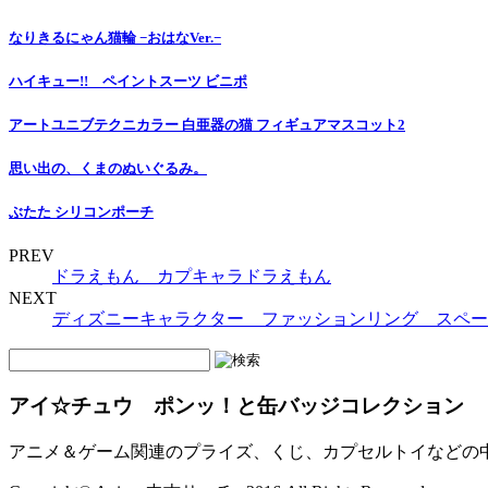
なりきるにゃん猫輪 −おはなVer.−
ハイキュー!! ペイントスーツ ビニポ
アートユニブテクニカラー 白亜器の猫 フィギュアマスコット2
思い出の、くまのぬいぐるみ。
ぶたた シリコンポーチ
PREV
ドラえもん カプキャラドラえもん
NEXT
ディズニーキャラクター ファッションリング スペー
アイ☆チュウ ポンッ！と缶バッジコレクション
アニメ＆ゲーム関連のプライズ、くじ、カプセルトイなどの