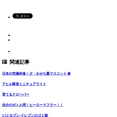
関連記事
日本の究極和食！ざ・おせち重マスコット 参
アヒル隊長ミニチュアライト
育てるクローバー
自分のボトル用！ヒーローマフラー！！
1/12 セブン-イレブンのゴミ箱