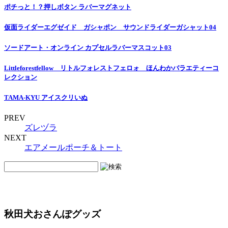
ポチっと！？押しボタン ラバーマグネット
仮面ライダーエグゼイド ガシャポン サウンドライダーガシャット04
ソードアート・オンライン カプセルラバーマスコット03
Littleforestfellow リトルフォレストフェロォ ほんわかバラエティーコ
レクション
TAMA-KYU アイスクリいぬ
PREV
ズレヅラ
NEXT
エアメールポーチ＆トート
秋田犬おさんぽグッズ