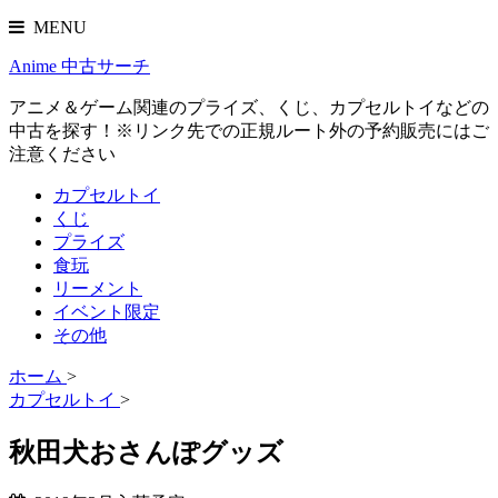
MENU
Anime 中古サーチ
アニメ＆ゲーム関連のプライズ、くじ、カプセルトイなどの
中古を探す！※リンク先での正規ルート外の予約販売にはご
注意ください
カプセルトイ
くじ
プライズ
食玩
リーメント
イベント限定
その他
ホーム
>
カプセルトイ
>
秋田犬おさんぽグッズ