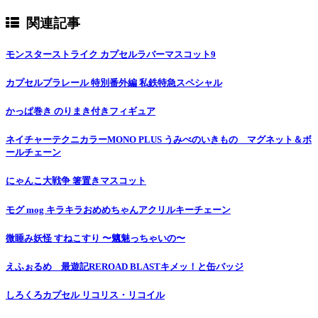
関連記事
モンスターストライク カプセルラバーマスコット9
カプセルプラレール 特別番外編 私鉄特急スペシャル
かっぱ巻き のりまき付きフィギュア
ネイチャーテクニカラーMONO PLUS うみべのいきもの マグネット＆ボ
ールチェーン
にゃんこ大戦争 箸置きマスコット
モグ mog キラキラおめめちゃんアクリルキーチェーン
微睡み妖怪 すねこすり 〜魑魅っちゃいの〜
えふぉるめ 最遊記REROAD BLASTキメッ！と缶バッジ
しろくろカプセル リコリス・リコイル