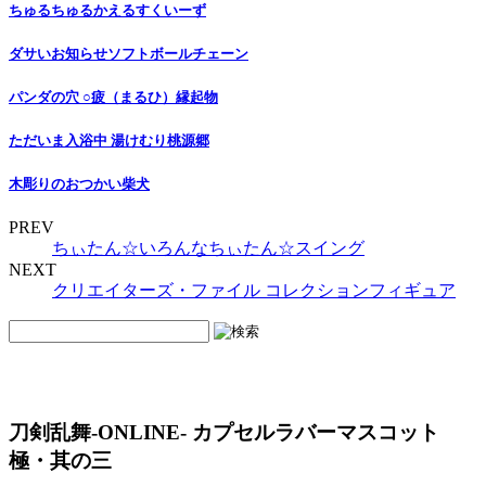
ちゅるちゅるかえるすくいーず
ダサいお知らせソフトボールチェーン
パンダの穴 ○疲（まるひ）縁起物
ただいま入浴中 湯けむり桃源郷
木彫りのおつかい柴犬
PREV
ちぃたん☆いろんなちぃたん☆スイング
NEXT
クリエイターズ・ファイル コレクションフィギュア
刀剣乱舞-ONLINE- カプセルラバーマスコット
極・其の三