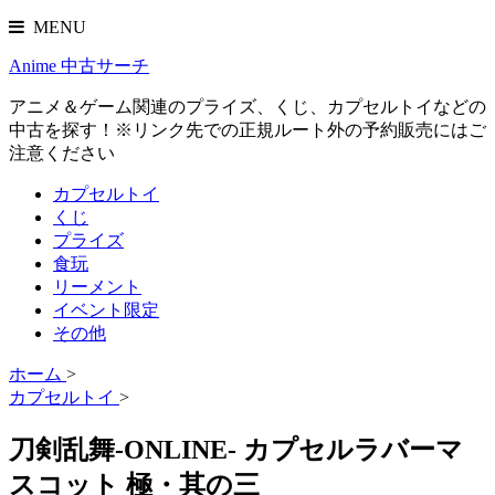
MENU
Anime 中古サーチ
アニメ＆ゲーム関連のプライズ、くじ、カプセルトイなどの
中古を探す！※リンク先での正規ルート外の予約販売にはご
注意ください
カプセルトイ
くじ
プライズ
食玩
リーメント
イベント限定
その他
ホーム
>
カプセルトイ
>
刀剣乱舞-ONLINE- カプセルラバーマ
スコット 極・其の三