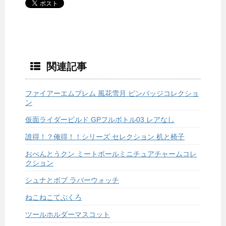
関連記事
ファイアーエムブレム 風花雪月 ピンバッジコレクショ
ン
仮面ライダービルド GPフルボトル03 レアなし
誰得！？俺得！！シリーズ セレクション 机と椅子
おべんとうクン ミートボールミニチュアチャームコレ
クション
シュナとボブ ラバーウォッチ
ねこねこてぶくろ
ツールホルダーマスコット