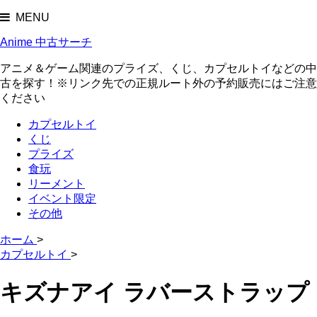
MENU
Anime 中古サーチ
アニメ＆ゲーム関連のプライズ、くじ、カプセルトイなどの中
古を探す！※リンク先での正規ルート外の予約販売にはご注意
ください
カプセルトイ
くじ
プライズ
食玩
リーメント
イベント限定
その他
ホーム
>
カプセルトイ
>
キズナアイ ラバーストラップ