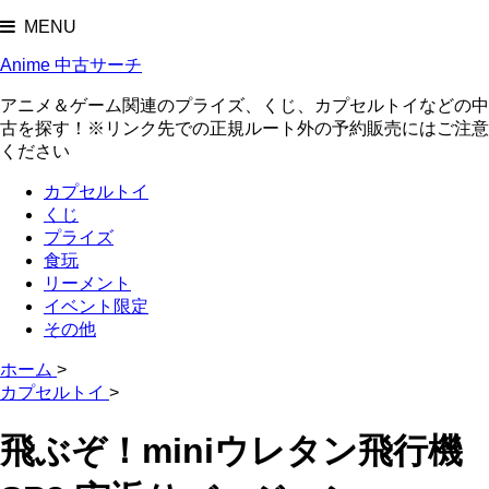
MENU
Anime 中古サーチ
アニメ＆ゲーム関連のプライズ、くじ、カプセルトイなどの中
古を探す！※リンク先での正規ルート外の予約販売にはご注意
ください
カプセルトイ
くじ
プライズ
食玩
リーメント
イベント限定
その他
ホーム
>
カプセルトイ
>
飛ぶぞ！miniウレタン飛行機